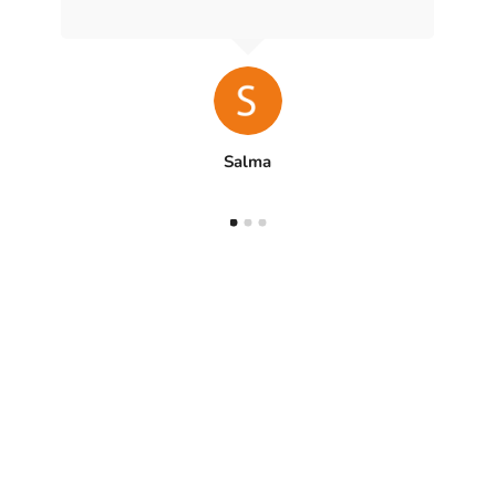
Anne
Facebook
5/5
Pages jaunes
4,9/5
Annuaire des centres de france