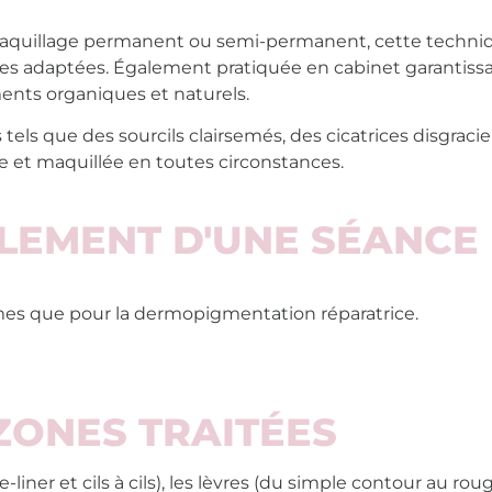
 maquillage permanent ou semi-permanent, cette techni
lles adaptées. Également p
ratiquée en cabinet
garantiss
ments organiques et
naturels.
 tels que des sourcils clairsemés, des cicatrices disgrac
 et maquillée en toutes circonstances.
LEMENT D'UNE SÉANCE
mes que pour la dermopigmentation réparatrice.
ZONES TRAITÉES
-liner et cils à cils), les lèvres (du simple contour au ro